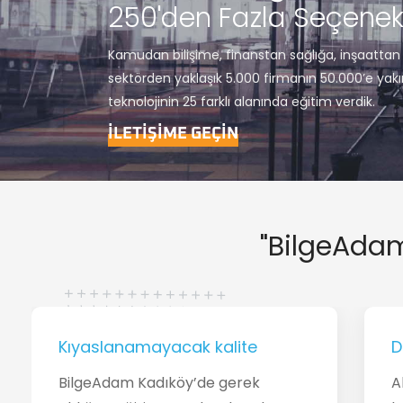
250'den Fazla Seçene
Kamudan bilişime, finanstan sağlığa, inşaattan
sektörden yaklaşık 5.000 firmanın 50.000’e yak
teknolojinin 25 farklı alanında eğitim verdik.
İLETİŞİME GEÇİN
"BilgeAda
Kıyaslanamayacak kalite
D
BilgeAdam Kadıköy’de gerek
A