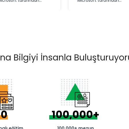
icrosoft tarafından
Microsoft tarafından
eliştirilen dünyanın en
geliştirilen dünyanın en
opüler geliştirme …
popüler geliştirme …
a Bilgiyi İnsanla Buluşturuyor
00
100,000
+
alı eğitim
100.000+ mezun