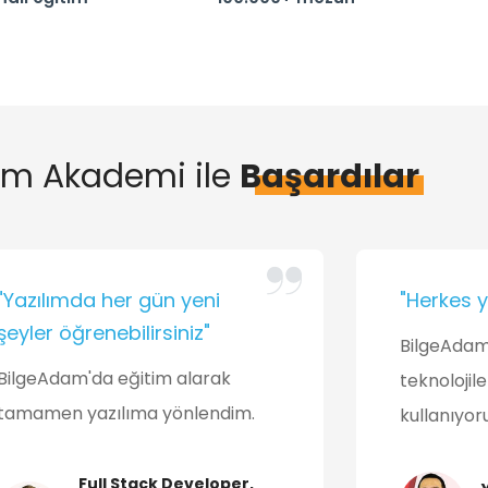
am Akademi ile
Başardılar
"Yazılımda her gün yeni
"Herkes ya
şeyler öğrenebilirsiniz"
BilgeAdam
BilgeAdam'da eğitim alarak
teknolojil
tamamen yazılıma yönlendim.
kullanıyor
Full Stack Developer,