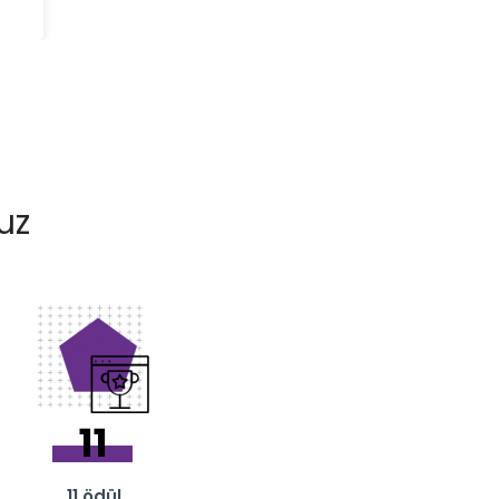
uz
11
11 ödül