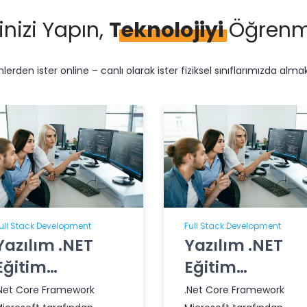
inizi Yapın,
Teknolojiyi
Öğrenm
erden ister online – canlı olarak ister fiziksel sınıflarımızda alma
ull Stack Development
Full Stack Development
Yazılım .NET
Yazılım .NET
Eğitim
Eğitim
Programı
Programı
Net Core Framework
.Net Core Framework