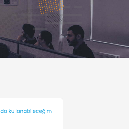
mda kullanabileceğim
Kıyaslanamayacak 
BilgeAdam Kadıköy’d