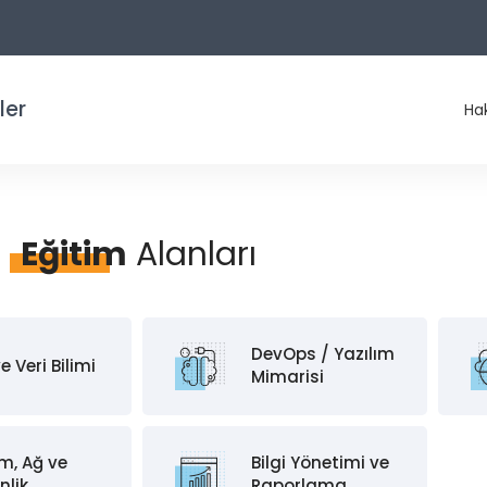
ler
Ha
Eğitim
Alanları
DevOps / Yazılım
e Veri Bilimi
Mimarisi
m, Ağ ve
Bilgi Yönetimi ve
nlik
Raporlama