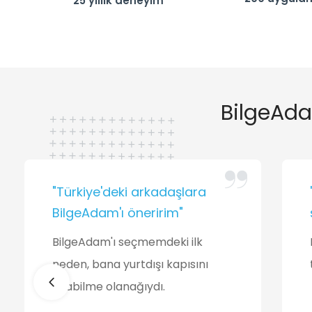
25 yıllık deneyim
BilgeAd
"Türkiye'deki arkadaşlara
BilgeAdam'ı öneririm"
BilgeAdam'ı seçmemdeki ilk
neden, bana yurtdışı kapısını
açabilme olanağıydı.