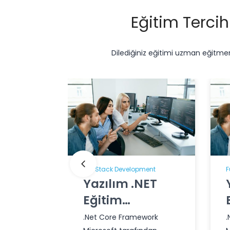
Eğitim Tercih
Dilediğiniz eğitimi uzman eğitmenl
Full Stack Development
F
Yazılım .NET
Eğitim
Programı
.Net Core Framework
.