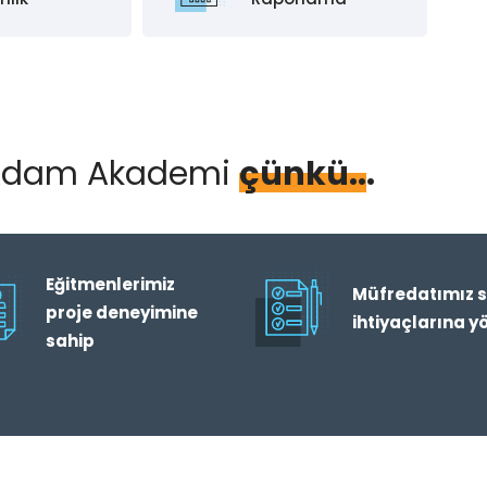
eAdam Akademi
çünkü...
Eğitmenlerimiz
Müfredatımız s
proje deneyimine
ihtiyaçlarına y
sahip