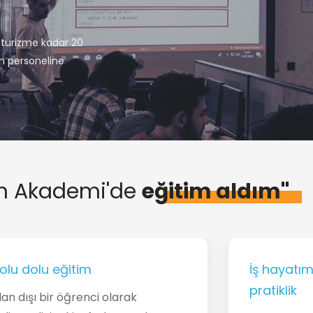
k
 turizme kadar 20
ın personeline
m Akademi'de
eğitim aldım"
olu dolu eğitim
İş hayatı
pratiklik
lan dışı bir öğrenci olarak