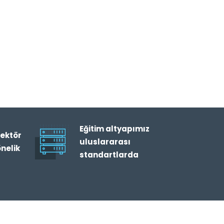
Eğitim altyapımız
ektör
uluslararası
önelik
standartlarda