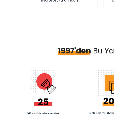
Microsoft tarafından
M
geliştirilen dünyanın en
g
popüler geliştirme …
p
1997'den
Bu Yan
2
25
200 uygulam