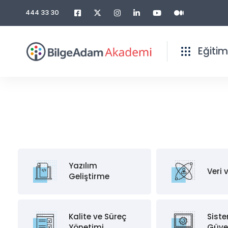
444 33 30
Eğitim
Yazılım
Veri v
Geliştirme
Kalite ve Süreç
Siste
Yönetimi
Güve