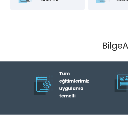
Bilg
Tüm
eğitimlerimiz
uygulama
temelli