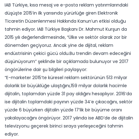
IAB Türkiye, kısa mesaj ve e-posta reklam yatırımlarındaki
düşüşte 2015’in ilk yarısında yürürlüğe giren Elektronik
Ticaretin Düzenlenmesi Hakkında Kanun’un etkisi olduğu
tahmin ediyor. IAB Türkiye Başkanı Dr. Mahmut Kurşun da
2015 yılı değerlendirmesinde, “Ülke ve sektör olarak zor bir
dönemden geçiyoruz. Ancak yine de dijital, reklam
endüstrisinin çekici gücü oldu.Bu trendin devam edeceğini
düşünüyorum” şeklinde bir açıklamada bulunuyor ve 2017
öngörülerine dair şu bilgileri paylaşıyor:
“E-marketer 2015’te küresel reklam sektörünün 513 milyar
dolarlık bir büyüklüğe ulaştığını,159 milyar dolarlık hacimle
dijitalin, toplamdan yüzde 31 pay aldığını hesaplıyor. 2016’da
ise dijitalin toplamdaki payının yüzde 34’e çıkacağını, sektör
yüzde 6 büyürken dijitalin yüzde 17’lik bir büyüme oranı
yakalayacağını öngörüyor. 2017 yılında ise ABD’de de dijitalin
televizyonu geçerek birinci sıraya yerleşeceğini tahmin
ediyor.