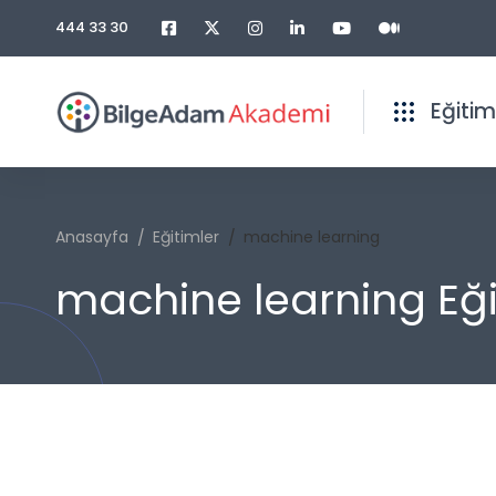
444 33 30
Eğitim
Anasayfa
Eğitimler
machine learning
machine learning Eği