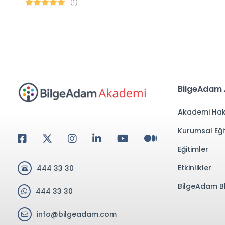
(1)
BilgeAdam
Akademi Hak
Kurumsal Eği
Eğitimler
Etkinlikler
444 33 30
BilgeAdam B
444 33 30
info@bilgeadam.com