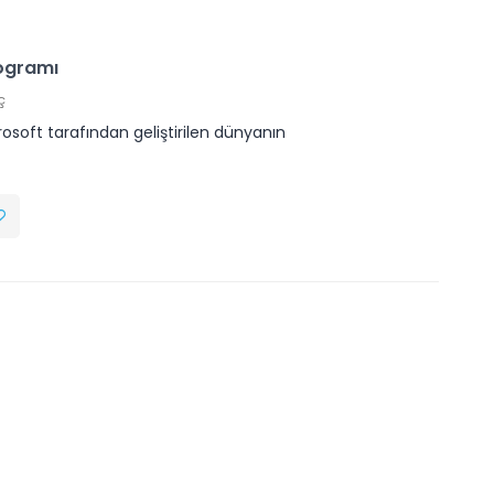
rogramı
ç
soft tarafından geliştirilen dünyanın