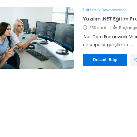
Full Stack Development
Yazılım .NET Eğitim P
250 saat
Başlangı
.Net Core Framework Micro
en popüler geliştirme …
Detaylı Bilgi