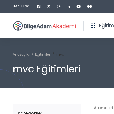
444 33 30
Eğitim
Anasayfa
Eğitimler
mvc
mvc Eğitimleri
Arama kri
Kategoriler