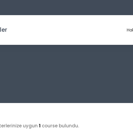
ler
Ha
terlerinize uygun
1
course bulundu.