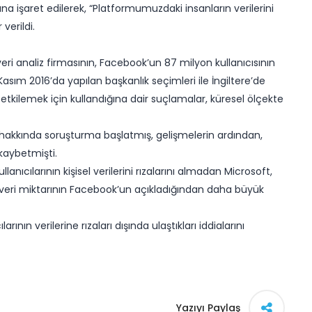
na işaret edilerek, “Platformumuzdaki insanların verilerini
 verildi.
ri analiz firmasının, Facebook’un 87 milyon kullanıcısının
e Kasım 2016’da yapılan başkanlık seçimleri ile İngiltere’de
etkilemek için kullandığına dair suçlamalar, küresel ölçekte
hakkında soruşturma başlatmış, gelişmelerin ardından,
 kaybetmişti.
nıcılarının kişisel verilerini rızalarını almadan Microsoft,
u veri miktarının Facebook’un açıkladığından daha büyük
arının verilerine rızaları dışında ulaştıkları iddialarını
Yazıyı Paylaş