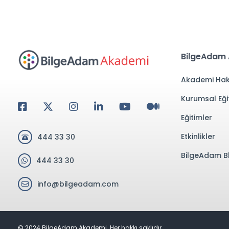
BilgeAdam
Akademi Hak
Kurumsal Eği
Eğitimler
Etkinlikler
444 33 30
BilgeAdam B
444 33 30
info@bilgeadam.com
© 2024 BilgeAdam Akademi. Her hakkı saklıdır.