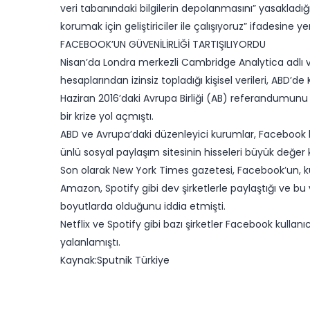
veri tabanındaki bilgilerin depolanmasını” yasakladığı
korumak için geliştiriciler ile çalışıyoruz” ifadesine yer
FACEBOOK’UN GÜVENİLİRLİĞİ TARTIŞILIYORDU
Nisan’da Londra merkezli Cambridge Analytica adlı ve
hesaplarından izinsiz topladığı kişisel verileri, ABD’d
Haziran 2016’daki Avrupa Birliği (AB) referandumunu 
bir krize yol açmıştı.
ABD ve Avrupa’daki düzenleyici kurumlar, Facebook 
ünlü sosyal paylaşım sitesinin hisseleri büyük değer
Son olarak New York Times gazetesi, Facebook’un, kulla
Amazon, Spotify gibi dev şirketlerle paylaştığı ve b
boyutlarda olduğunu iddia etmişti.
Netflix ve Spotify gibi bazı şirketler Facebook kullanıcıl
yalanlamıştı.
Kaynak:Sputnik Türkiye​