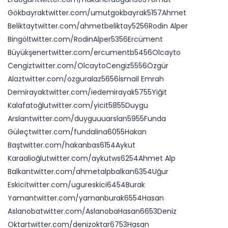
Gökbayraktwitter.com/umutgokbayrak5157Ahmet
Beliktaytwitter.com/ahmetbeliktay5256Rodin Alper
Bingöltwitter.com/RodinAlper5356Ercüment
Büyükşenertwitter.com/ercumentb5456Olcayto
Cengiztwitter.com/OlcaytoCengiz5556Özgür
Alaztwitter.com/ozguralaz5656İsmail Emrah
Demirayaktwitter.com/iedemirayak5755Yiğit
Kalafatoğlutwitter.com/yicit5855Duygu
Arslantwitter.com/duyguuuarslan5955Funda
Güleçtwitter.com/fundalina6055Hakan
Baştwitter.com/hakanbas6154Aykut
Karaalioğlutwitter.com/aykutws6254Ahmet Alp
Balkantwitter.com/ahmetalpbalkan6354Uğur
Eskicitwitter.com/ugureskici6454Burak
Yamantwitter.com/yamanburak6554Hasan
Aslanobatwitter.com/AslanobaHasan6653Deniz
Oktartwitter.com/denizoktar6753Hasan