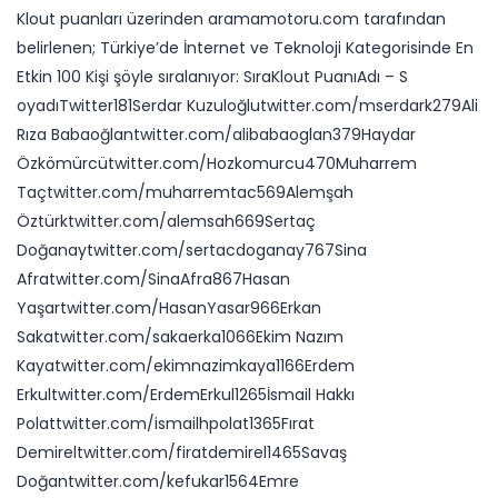
Klout puanları üzerinden aramamotoru.com tarafından
belirlenen; Türkiye’de İnternet ve Teknoloji Kategorisinde En
Etkin 100 Kişi şöyle sıralanıyor: SıraKlout PuanıAdı – S​
oyadıTwitter​181Serdar Kuzuloğlutwitter.com/mserdark279Ali
Rıza Babaoğlantwitter.com/alibabaoglan379Haydar
Özkömürcütwitter.com/Hozkomurcu470Muharrem
Taçtwitter.com/muharremtac569Alemşah
Öztürktwitter.com/alemsah669Sertaç
Doğanaytwitter.com/sertacdoganay767Sina
Afratwitter.com/SinaAfra867Hasan
Yaşartwitter.com/HasanYasar966Erkan
Sakatwitter.com/sakaerka1066Ekim Nazım
Kayatwitter.com/ekimnazimkaya1166Erdem
Erkultwitter.com/ErdemErkul1265İsmail Hakkı
Polattwitter.com/ismailhpolat1365Fırat
Demireltwitter.com/firatdemirel1465Savaş
Doğantwitter.com/kefukar1564Emre