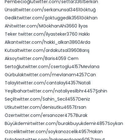
Pembecioğlutwitter.com/settar3361Serkan
Ünsaltwitter.com/serkanunsal3461Göktuğ
Gediktwitter.com/goktuggedik3561Gökhan
Ahitwitter.com/MGokhanAhi3660 İlyas
Teker twitter.com/ilyasteker3760 Hakkı
Alkantwitter.com/hakki_alkan3860Arda
Kutsaltwitter.com/ardakutsal3960Barış
Aksoytwitter.com/Baris4059 Cem
Sertoğlutwitter.com/csertoglu4157Mevlana
Gürbulaktwitter.com/mevlanam4257Can
Talaylıtwitter.com/cantalayli4357Natali
Yeşilbahartwitter.com/nataliyesilbhr4457Şahin
Seçiltwitter.com/Sahin_Secil4557Deniz
Utkutwitter.com/denisutku4657Ersan
Özertwitter.com/ersanozer4757Burak
Büyükdemirtwitter.com/burakbuyukdemir4857Soykan
Ozceliktwitter.com/soykanozcelik4957Hakan
Erdoğantwitter.com/hakanerdogan5057Umut