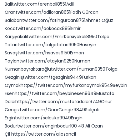
Balitwitter.com/erenbali8551Adil
Orantwitter.com/adiloran8651Fatih Gürcan
Balabantwitter.com/fatihgurcan8751Ahmet Oğuz
Kocatwitter.com/aokocax8851Emir
Karşıyakalıtwitter.com/EmirKarsiyakali8950Tolga
Tataritwitter.com/tolgatatari9050Hüseyin
Savaştwitter.com/hsavas9150Erman
Taylantwitter.com/etaylan9250Numan
Numanbayraktaroğlutwitter.com/numan9350Tolga
Gezginiştwitter.com/tgezginis9449Furkan
Oymakhttps://twitter.com/myfurkanoymak9549Beybin
Esenhttps://twitter.com/beybinesen9649Mustafa
Dalcıhttps://twitter.com/mustafadalci9749Onur
Cengiztwitter.com/OnurCengiz9849Selçuk
Ergintwitter.com/selcuke9949Engin
Bodurtwitter.com/enginbodur100 48 Ali Ozan
Çil https://twitter.com/aliozancil