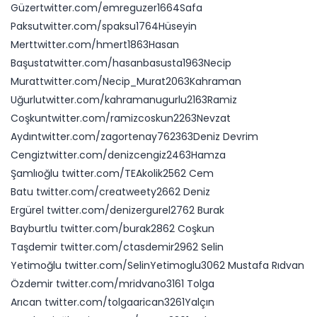
Güzertwitter.com/emreguzer1664Safa
Paksutwitter.com/spaksu1764Hüseyin
Merttwitter.com/hmert1863Hasan
Başustatwitter.com/hasanbasusta1963Necip
Murattwitter.com/Necip_Murat2063Kahraman
Uğurlutwitter.com/kahramanugurlu2163Ramiz
Coşkuntwitter.com/ramizcoskun2263Nevzat
Aydıntwitter.com/zagortenay762363Deniz Devrim
Cengiztwitter.com/denizcengiz2463Hamza
Şamlıoğlu twitter.com/TEAkolik2562 Cem
Batu twitter.com/creatweety2662 Deniz
Ergürel twitter.com/denizergurel2762 Burak
Bayburtlu twitter.com/burak2862 Coşkun
Taşdemir twitter.com/ctasdemir2962 Selin
Yetimoğlu twitter.com/SelinYetimoglu3062 Mustafa Rıdvan
Özdemir twitter.com/mridvano3161 Tolga
Arıcan twitter.com/tolgaarican3261Yalçın