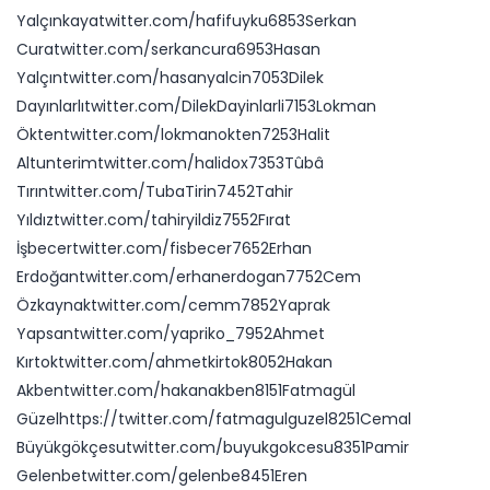
Yalçınkayatwitter.com/hafifuyku6853Serkan
Curatwitter.com/serkancura6953Hasan
Yalçıntwitter.com/hasanyalcin7053Dilek
Dayınlarlıtwitter.com/DilekDayinlarli7153Lokman
Öktentwitter.com/lokmanokten7253Halit
Altunterimtwitter.com/halidox7353Tûbâ
Tırıntwitter.com/TubaTirin7452Tahir
Yıldıztwitter.com/tahiryildiz7552Fırat
İşbecertwitter.com/fisbecer7652Erhan
Erdoğantwitter.com/erhanerdogan7752Cem
Özkaynaktwitter.com/cemm7852Yaprak
Yapsantwitter.com/yapriko_7952Ahmet
Kırtoktwitter.com/ahmetkirtok8052Hakan
Akbentwitter.com/hakanakben8151Fatmagül
Güzelhttps://twitter.com/fatmagulguzel8251Cemal
Büyükgökçesutwitter.com/buyukgokcesu8351Pamir
Gelenbetwitter.com/gelenbe8451Eren