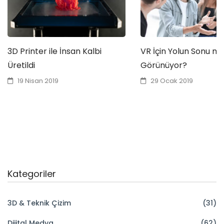
3D Printer ile İnsan Kalbi
VR İçin Yolun Sonu m
Üretildi
Görünüyor?
19 Nisan 2019
29 Ocak 2019
Kategoriler
3D & Teknik Çizim
(31)
Dijital Medya
(62)