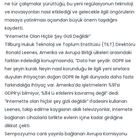
ne tür çalışmalar yürüttüğü, bu yeni regülasyonun teknoloji
ve inovasyonları nasıl etkilediği ve gelecekle ilgili öngörülerin
masaya yatırılması açısından büyük önem taşıdığını
kaydetti.
“İnternette Olan Hiçbir Şey Gizli Değildir”
Tillburg Hukuk Teknoloji ve Toplum Enstitüsü (TILT) Direktörü
Ronald Leenes, Amerika ve Avrupa Birliği ülkeleri arasındaki
farkları irdelediği konuşmasında, “Data her şeydir. GDPR ise
her şeyin kuralı. Neyin nasıl korunduğu ile ilgili yeni sınırlara
duyulan ihtiyaçtan doğan GDPR ile ilgili dünyada daha fazla
farkındalığa ihtiyaç var. Amerika’da işletmelerin %91’si
GDPR’yi bilmiyor, %84’ü etkilerini kavramış değil” dedi.
“İnternette olan hiçbir şey gizli değildir” ifadesini kullanan
Leenes, takip edilme kaygısının akıllı televizyonlar, internete
bağlanan cihazlarla birlikte evlerin içine kadar girdiğine
dikkat çekti.
Sempozyuma canlı yayınla bağlanan Avrupa Komisyonu