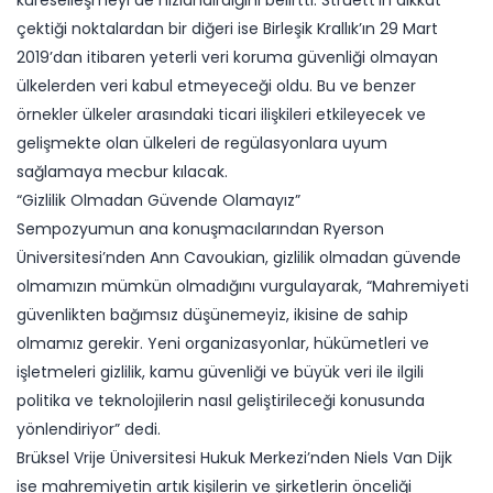
küreselleşmeyi de hızlandırdığını belirtti. Struett’in dikkat
çektiği noktalardan bir diğeri ise Birleşik Krallık’ın 29 Mart
2019’dan itibaren yeterli veri koruma güvenliği olmayan
ülkelerden veri kabul etmeyeceği oldu. Bu ve benzer
örnekler ülkeler arasındaki ticari ilişkileri etkileyecek ve
gelişmekte olan ülkeleri de regülasyonlara uyum
sağlamaya mecbur kılacak.
“Gizlilik Olmadan Güvende Olamayız”
Sempozyumun ana konuşmacılarından Ryerson
Üniversitesi’nden Ann Cavoukian, gizlilik olmadan güvende
olmamızın mümkün olmadığını vurgulayarak, “Mahremiyeti
güvenlikten bağımsız düşünemeyiz, ikisine de sahip
olmamız gerekir. Yeni organizasyonlar, hükümetleri ve
işletmeleri gizlilik, kamu güvenliği ve büyük veri ile ilgili
politika ve teknolojilerin nasıl geliştirileceği konusunda
yönlendiriyor” dedi.
Brüksel Vrije Üniversitesi Hukuk Merkezi’nden Niels Van Dijk
ise mahremiyetin artık kişilerin ve şirketlerin önceliği