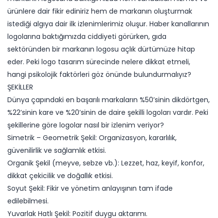
ürünlere dair fikir ediniriz hem de markanın oluşturmak
istediği algıya dair ilk izlenimlerimiz oluşur. Haber kanallarının
logolarına baktığımızda ciddiyeti görürken, gıda
sektöründen bir markanın logosu açlık dürtümüze hitap
eder. Peki logo tasarım sürecinde nelere dikkat etmeli,
hangi psikolojik faktörleri göz önünde bulundurmalıyız?
ŞEKİLLER
Dünya çapındaki en başarılı markaların %50’sinin dikdörtgen,
%22’sinin kare ve %20’sinin de daire şekilli logoları vardır. Peki
şekillerine göre logolar nasıl bir izlenim veriyor?
Simetrik – Geometrik Şekil: Organizasyon, kararlılık,
güvenilirlik ve sağlamlık etkisi.
Organik Şekil (meyve, sebze vb.): Lezzet, haz, keyif, konfor,
dikkat çekicilik ve doğallık etkisi.
Soyut Şekil: Fikir ve yönetim anlayışının tam ifade
edilebilmesi.
Yuvarlak Hatlı Şekil: Pozitif duygu aktarımı.