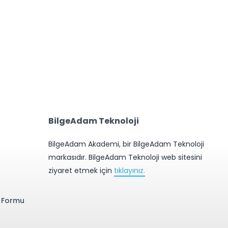
eak İlk Turcorn Oldu
Bilişim Dünyası İstihdam İ
150 Bin Kişi Arayacak
2 Haziran 2020
21 Mayıs 2020
BilgeAdam Teknoloji
BilgeAdam Akademi, bir BilgeAdam Teknoloji
markasıdır. BilgeAdam Teknoloji web sitesini
ziyaret etmek için
tıklayınız.
e Formu