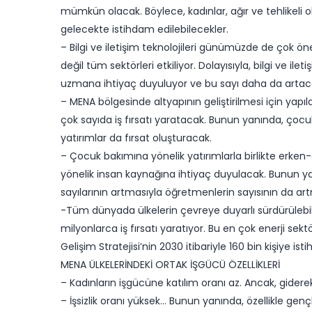
mümkün olacak. Böylece, kadınlar, ağır ve tehlikeli 
gelecekte istihdam edilebilecekler.
– Bilgi ve iletişim teknolojileri günümüzde de ço
değil tüm sektörleri etkiliyor. Dolayısıyla, bilgi ve ile
uzmana ihtiyaç duyuluyor ve bu sayı daha da artac
– MENA bölgesinde altyapının geliştirilmesi için yapıla
çok sayıda iş fırsatı yaratacak. Bunun yanında, çocuk
yatırımlar da fırsat oluşturacak.
– Çocuk bakımına yönelik yatırımlarla birlikte erk
yönelik insan kaynağına ihtiyaç duyulacak. Bunun ya
sayılarının artmasıyla öğretmenlerin sayısının da ar
​-Tüm dünyada ülkelerin çevreye duyarlı sürdürüle
milyonlarca iş fırsatı yaratıyor. Bu en çok enerji sektör
Gelişim Stratejisi’nin 2030 itibariyle 160 bin kişiye i
MENA ÜLKELERİNDEKİ ORTAK İŞGÜCÜ ÖZELLİKLERİ
– Kadınların işgücüne katılım oranı az. Ancak, giderek
– İşsizlik oranı yüksek… Bunun yanında, özellikle genç