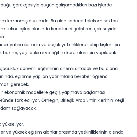
olduğu gerekçesiyle bugün çalışamadıkları bazı işlerde
k önem kazanmış durumda. Bu alan sadece telekom sektörü
tişim teknolojileri alanında kendilerini geliştiren çok sayıda
ak.
cak yatırımlar orta ve düşük yetkinliklere sahip kişiler için
 bakımı, yaşlı bakımı ve eğitim kurumları için yapılacak
en-çocukluk dönemi eğitiminin önemi artacak ve bu alana
nında, eğitime yapılan yatırımlarla beraber öğrenci
tması gerecek.
bilir ekonomik modellere geçiş yapmaya başlaması
ünde fark ediliyor. Örneğin, Birleşik Arap Emirlikleri’nin Yeşil
stihdam sağlayacak.
 yükseliyor.
ler ve yüksek eğitim alanlar arasında yetkinliklerinin altında