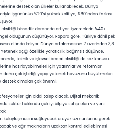
irmelerine destek olan ülkeler kullanabilecek. Dünya
riyle işgücünün %20’si yüksek kalifiye, %80’inden fazlası
uşuyor.
sikliği hissedilir derecede artıyor. İşverenlerin %40’ı
e engel olduğunun düşünüyor. Rapora göre, Türkiye dâhil pek
ının altında kalıyor. Dünya ortalamasının 7 üzerinden 3,8
 Yetenek açığı özellikle yaratıcılık, bağımsız düşünce,
ında, teknik ve işlevsel beceri eksikliği de söz konusu.
erine hazırlayabilmeleri için yatırımlar ve reformlar
n daha çok işbirliği yapıp yetenek havuzunu büyütmeleri
ine destek olmaları çok önemli.
rofesyoneller için ciddi talep olacak. Dijital mekanik
erde sektör hakkında çok iyi bilgiye sahip olan ve yeni
cak.
işimin kolaylaşmasını sağlayacak arayüz uzmanlarına gerek
acak ve ağır makinaların uzaktan kontrol edilebilmesi