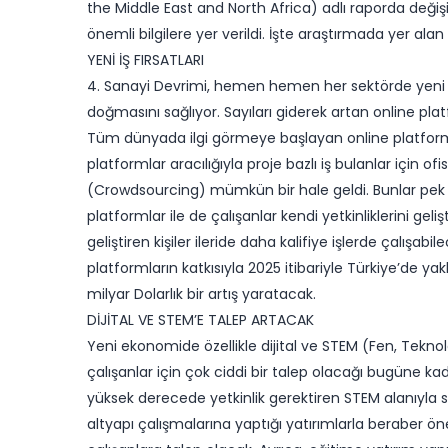
the Middle East and North Africa) adlı raporda değişi
önemli bilgilere yer verildi. İşte araştırmada yer alan
YENİ İŞ FIRSATLARI
4. Sanayi Devrimi, hemen hemen her sektörde yeni iş 
doğmasını sağlıyor. Sayıları giderek artan online platf
Tüm dünyada ilgi görmeye başlayan online platformlar 
platformlar aracılığıyla proje bazlı iş bulanlar için
(Crowdsourcing) mümkün bir hale geldi. Bunlar pek ço
platformlar ile de çalışanlar kendi yetkinliklerini geliş
geliştiren kişiler ileride daha kalifiye işlerde çalışabi
platformların katkısıyla 2025 itibariyle Türkiye’de yakl
milyar Dolarlık bir artış yaratacak.
DİJİTAL VE STEM’E TALEP ARTACAK
Yeni ekonomide özellikle dijital ve STEM (Fen, Tekn
çalışanlar için çok ciddi bir talep olacağı bugüne k
yüksek derecede yetkinlik gerektiren STEM alanıyla 
altyapı çalışmalarına yaptığı yatırımlarla beraber ö