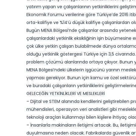
yatırım yapan ve çalışanlarının yetkinliklerini gelişt
Ekonomik Forumu verilerine göre Türkiye’de 2016 itiba
orta-kalifiye ve %14’ü düşük kalifiye çalışanlardan ol
Bugün MENA Bölgesi’nde çalışanlar arasında yetenek ek
çalışanlardaki yetkinlik eksikliğinin işin büyümesin
çok ülke yetkin çalışan bulabilmede dünya ortalamas
olduğu yetkinlik göstergesi Türkiye için 3,5 civarında.
problem çözümü alanlarında ortaya çıkıyor. Bunun yan
MENA Bölgesi’ndeki ülkelerin işgücünü yarının meslekl
yapması gerekiyor. Bunun için kamu ve özel sektörü
ve buradaki çalışanların yetkinliklerini geliştirmeler
GELECEĞİN YETKİNLİKLERİ VE MESLEKLERİ
– Dijital ve STEM alanında kendilerini geliştirebilen p
mühendisleri, operasyon veri analistleri gibi meslekl
teknoloji araçları kullanmayı bilen kişilere ihtiyaç ola
– İnsanlarla makinaların iletişimi artacak. Bu, ilet
duyulmasına neden olacak. Fabrikalarda güvenlik art