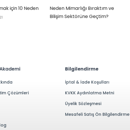
mak için 10 Neden
Neden Mimarlığı Bıraktım ve
P
Bilişim Sektörüne Geçtim?
21
3 Haziran 2020
 Akademi
Bilgilendirme
kında
İptal & İade Koşulları
tim Çözümleri
KVKK Aydınlatma Metni
Üyelik Sözleşmesi
Mesafeli Satış Ön Bilgilendirm
log