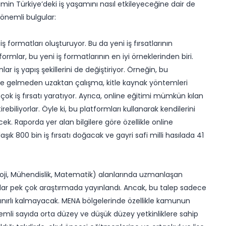
min Türkiye’deki iş yaşamını nasıl etkileyeceğine dair de
 önemli bulgular:
formatları oluşturuyor. Bu da yeni iş fırsatlarının
ormlar, bu yeni iş formatlarının en iyi örneklerinden biri.
iş yapış şekillerini de değiştiriyor. Örneğin, bu
 ofise gelmeden uzaktan çalışma, kitle kaynak yöntemleri
k iş fırsatı yaratıyor. Ayrıca, online eğitimi mümkün kılan
tirebiliyorlar. Öyle ki, bu platformları kullanarak kendilerini
lecek. Raporda yer alan bilgilere göre özellikle online
aşık 800 bin iş fırsatı doğacak ve gayri safi milli hasılada 41
oloji, Mühendislik, Matematik) alanlarında uzmanlaşan
adar pek çok araştırmada yayınlandı. Ancak, bu talep sadece
sınırlı kalmayacak. MENA bölgelerinde özellikle kamunun
nemli sayıda orta düzey ve düşük düzey yetkinliklere sahip