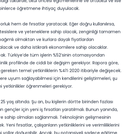
ldığı takdirde, okul öncesi eğitmenlerine ve ortaokul ve lise
e binlerce öğretmene ihtiyaç duyulacak.
orluk hem de fırsatlar yaratacak. Eğer doğru kullanılırsa,
ey tesislere ve yeteneklere sahip olacak, zenginliği tamamen
 bağımlı olmaktan ve kurlara dayalı fiyatlardan
azalacak ve daha istikrarlı ekonomilere sahip olacaklar.
ak. Türkiye’de tüm işlerin %52’sinin otomasyondan
inlik profilinde de ciddi bir değişim gerekiyor. Rapora göre,
ı gereken temel yetkinliklerin %41’i 2020 itibariyle değişecek.
lere uyum sağlayabilmesi için kendilerini geliştirmeleri, şu
ni yetkinlikler öğrenmeleri gerekiyor.
yaş altında. Şu an, bu kişilerin dörtte birinden fazlası
n gençler için yeni iş fırsatları yaratılmalı. Bunun yanında,
ere sahip olmaları sağlanmalı. Teknolojinin gelişmesinin
 Yeni fırsatlar, çalışanların yetkinliklerini ve verimliliklerini
eni yollar doğurabilir. Ancak, bu potansiyeli sadece eğitime