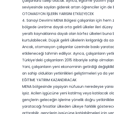
çalışanlara talep olacak. Ayrıca, eğitime yatırım yapı
seviyesinde sayıları giderek artan öğrenciler için d
OTOMASYON İŞLERİN YARISINI ETKİLEYECEK
4. Sanayi Devrimi MENA Bölgesi çalışanları için hem z
bölgede üretime dayalı orta gelirli ülkeler ileri düz
yeraltı kaynaklarına dayalı olan körfez ülkeleri buna
kurtulabilecek. Düşük gelirli ülkelerin kırılganlığı da 
Ancak, otomasyon çalışanlar üzerinde baskı yaratac
etkileneceği tahmin ediliyor. Ayrıca, çalışanların yetk
Türkiye’deki çalışanların 2015 itibariyle sahip olmalar
Yani, çalışanların yeni ekonominin getirdiği değişiklik
an sahip oldukları yetkinlikleri geliştirmeleri ya da ye
EĞİTİME YATIRIM KAZANDIRACAK
MENA bölgesinde yaşayan nüfusun neredeyse yarısı 25 
işsiz. Acilen işgücüne yeni katılmış veya katılacak ola
gençlerin geleceğin işlerine yönelik doğru yetkinlikl
yaratacağı fırsatlar ülkeden ülkeye farklılık gösterecek.
arttırabilir, gençlerin işgücüne katılabilmeleri için y