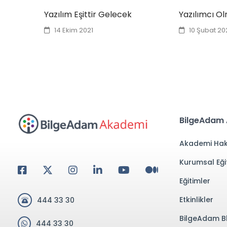
Yazılım Eşittir Gelecek
Yazılımcı Ol
14 Ekim 2021
10 Şubat 20
BilgeAdam
Akademi Hak
Kurumsal Eği
Eğitimler
Etkinlikler
444 33 30
BilgeAdam B
444 33 30