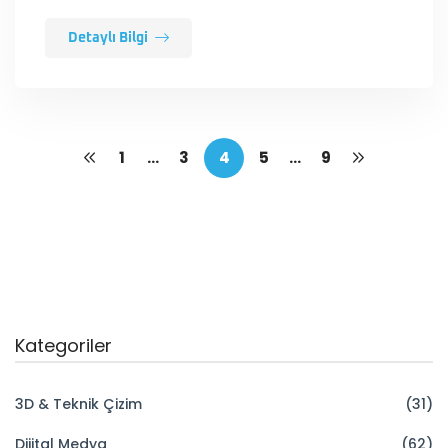
Detaylı Bilgi
1
…
3
4
5
…
9
Kategoriler
3D & Teknik Çizim
(31)
Dijital Medya
(62)