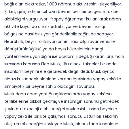
bağlı olan elektrotlar, 1.000 nöronun aktivitesini izleyebiliyor.
Şirket, geliştirdikleri cihazın beynin belli bir bölgesini takibe
alabildiğini vurguluyor. “Yapay öğrenme” kullanılarak nöron
aktivite kaydı da analiz edilebiliyor ve beynin hangi
bölgesine nasıl bir uyarı gönderilebileceğini de saptıyor.
NeuraLink, beyin fonksiyonlarının nasıl bilgisayar verisine
dönüştürüldüğünü ya da beyin hücrelerinin hangi
yöntemlerle uyarıldığını ise açıklamış değil. Şirketin lansmanı
sırasında konuşan Elon Musk, “Bu cihazı takanlar bir anda
insanların beynini ele geçirecek değil” dedi. Musk ayrıca
cihazı kullanacak olanların zaman içerisinde yapay zekâ ile
simbiyotik bir beyne sahip olacağını savundu.
Musk daha önce yaptığı açıklamalarda yapay zekânın
tehlikelerine dikkat çekmiş ve insanlığın sonunu getirecek
şeyin bu teknoloji olabileceğini söylemişti. İnsan beyninin
yapay zekâ ile birlikte çalışması sonucu üstün bir zekânın
oluşturulabileceğini söyleyen Musk, bir noktada insanların