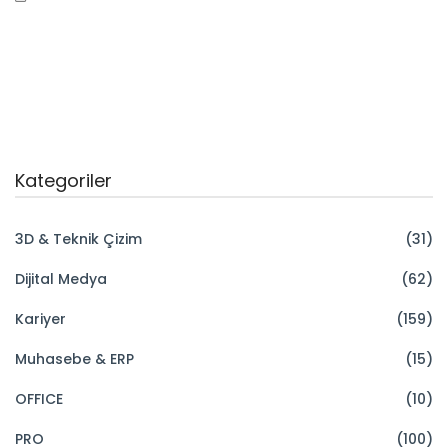
Kategoriler
3D & Teknik Çizim
(31)
Dijital Medya
(62)
Kariyer
(159)
Muhasebe & ERP
(15)
OFFICE
(10)
PRO
(100)