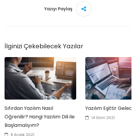
Yazıyı Paylaş
İlginizi Çekebilecek Yazılar
Sıfırdan Yazılım Nasıl
Yazılım Eşittir Gelece
Öğrenilir? Hangi Yazılım Dili ile
14 Ekim 2021
Başlamalıyım?
8 Aralık 2021