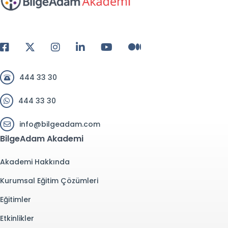
444 33 30
444 33 30
info@bilgeadam.com
BilgeAdam Akademi
Akademi Hakkında
Kurumsal Eğitim Çözümleri
Eğitimler
Etkinlikler