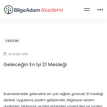
YAZILIM
15 Aralık 2015
Geleceğin En İyi 21 Mesleği
Businessinsider gelecekte en çok rağbet görecek 21 mesleği
derledi. Uygulama yazılım geliştiriciler, bilgisayar sistem
analistleri, bilgisayar ve bilgi sistemleri yöneticileri ve yazılım