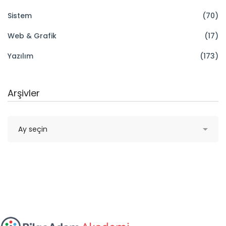
Sistem
(70)
Web & Grafik
(17)
Yazılım
(173)
Arşivler