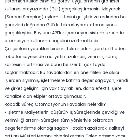
sistemleri kullanıcının bu görevi uygulamanın grafiksel
kullanıcı arayüzünde (GUI) gerçekleştirmesini izleyerek
(Screen Scraping) eylem listesini geliştirir ve ardından bu
görevleri doğrudan GUI’de tekrarlayarak otomasyonu
gerçekleştirir. Böylece API’ler içermeyen sistem üzerinde
otomasyon kullanma engelini azaltmaktadır.
Çalışanların yaptıkları birbirini tekrar eden işleri taklit eden
robotlar sayesinde maliyetin azalması, verimin, süreç
kalitesinin artması ve buna benzer birçok fayda
sağlanmaktadır. Bu faydalardan en önemlileri de sıkıcı
işlerden sıyrılmış, işletmelere katma değer sağlayan, kendi
ve şirket gelişimi için vakit ayırabilen, daha efektif işlere
kanalize olan ekipler ortaya çıkmasıdır.
Robotik Süreç Otomasyonun Faydaları Nelerdir?
• İşletme Maliyetlerini düşürür• İş Süreçlerinde çevikliği ve
verimliliği arttırır• Süreçleri tüm yönleriyle tekrardan
değerlendirme olanağı sağlar• Hataları azaltarak, Kaliteyi
arttırır• Müşteri Memnuniyetini arttırır• Talep artışına karşı