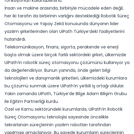
fonksiyonları kullanabilirsiniz.
İnsan ve makine arasında, birbiriyle mücadele eden değil,
her iki tarafın da birbirinin varlığını desteklediği Robotik Süreç
Otomasyonu ve Yapay Zekâ konusunda dünyanın lider
yazılım şirketlerinden olan UiPath Türkiye’deki faaliyetlerini
hızlandırdı.
Telekomünikasyon, finans, sigorta, perakende ve enerji
başta olmak üzere birçok farklı sektördeki şirket, ülkemizde
UiPath’in robotik süreç otomasyonu çözümünü kullanıyor ya
da değerlendiriyor. Bunun yanında, önde gelen bilgi
teknolojileri ve danışmanlık şirketleri, ülkemizdeki kurumlara
bu çözümü sunmak üzere UiPath’in yetkili iş ortağı oldular.
Yakın zamanda UiPath, Türkiye’de Bilge Adam Bilişim Grubu
ile Eğitim Partnerliği kurdu.
Özel ve Kamu sektöründeki kurumlarda, UiPath’in Robotik
Süreç Otomasyonu teknolojisi sayesinde öncelikle
tekrarlanan süreçlerinin yazılım robotları tarafından
yapılması amaçlanıyor. Bu sayede kurumların süreçlerinin