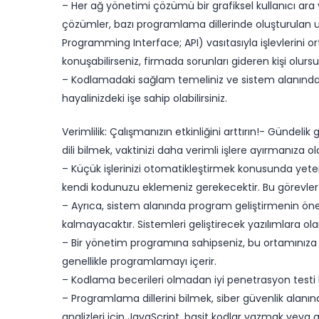
– Her ağ yönetimi çözümü bir grafiksel kullanıcı ara
çözümler, bazı programlama dillerinde oluşturula
Programming Interface; API) vasıtasıyla işlevlerini o
konuşabilirseniz, firmada sorunları gideren kişi olurs
– Kodlamadaki sağlam temeliniz ve sistem alanındaki 
hayalinizdeki işe sahip olabilirsiniz.
​Verimlilik: Çalışmanızın etkinliğini arttırın!- Gündel
dili bilmek, vaktinizi daha verimli işlere ayırmanıza o
– Küçük işlerinizi otomatikleştirmek konusunda yeter
kendi kodunuzu eklemeniz gerekecektir. Bu görevler 
– Ayrıca, sistem alanında program geliştirmenin öne
kalmayacaktır. Sistemleri geliştirecek yazılımlara o
– Bir yönetim programına sahipseniz, bu ortamınıza v
genellikle programlamayı içerir.
– Kodlama becerileri olmadan iyi penetrasyon testi 
– ​Programlama dillerini bilmek, siber güvenlik alanın
analizleri için JavaScript, basit kodlar yazmak veya 