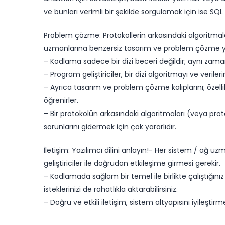
ve bunları verimli bir şekilde sorgulamak için ise SQL
​Problem çözme: Protokollerin arkasındaki algoritma
uzmanlarına benzersiz tasarım ve problem çözme yetk
– Kodlama sadece bir dizi beceri değildir; aynı zamand
– Program geliştiriciler, bir dizi algoritmayı ve verileri
– Ayrıca tasarım ve problem çözme kalıplarını; özellik,
öğrenirler.
– Bir protokolün arkasındaki algoritmaları (veya prot
sorunlarını gidermek için çok yararlıdır.
İletişim: Yazılımcı dilini anlayın!- Her sistem / a
geliştiriciler ile doğrudan etkileşime girmesi gerekir.
– Kodlamada sağlam bir temel ile birlikte çalıştığınız y
isteklerinizi de rahatlıkla aktarabilirsiniz.
– ​​​Doğru ve etkili iletişim, sistem altyapısını iyileşt