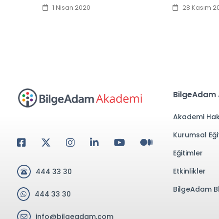
1 Nisan 2020
28 Kasım 2
BilgeAdam
Akademi Hak
Kurumsal Eği
Eğitimler
Etkinlikler
444 33 30
BilgeAdam B
444 33 30
info@bilgeadam.com