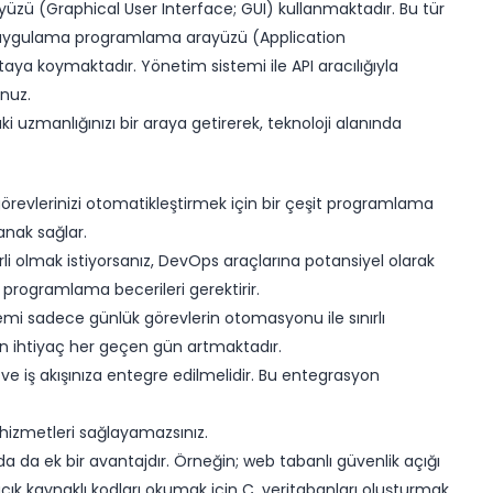
 yüzü (Graphical User Interface; GUI) kullanmaktadır. Bu tür
n uygulama programlama arayüzü (Application
rtaya koymaktadır. Yönetim sistemi ile API aracılığıyla
unuz.
uzmanlığınızı bir araya getirerek, teknoloji alanında
ik görevlerinizi otomatikleştirmek için bir çeşit programlama
lanak sağlar.
li olmak istiyorsanız, DevOps araçlarına potansiyel olarak
programlama becerileri gerektirir.
mi sadece günlük görevlerin otomasyonu ile sınırlı
lan ihtiyaç her geçen gün artmaktadır.
e iş akışınıza entegre edilmelidir. Bu entegrasyon
hizmetleri sağlayamazsınız.
da da ek bir avantajdır. Örneğin; web tabanlı güvenlik açığı
açık kaynaklı kodları okumak için C, veritabanları oluşturmak