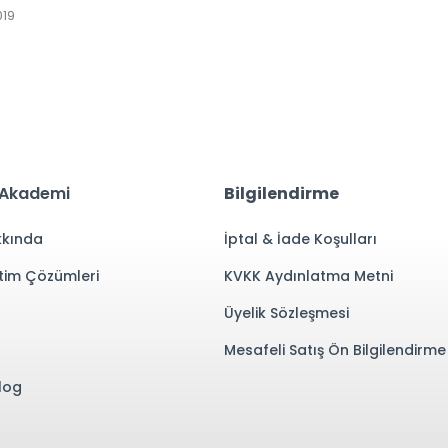
019
 Akademi
Bilgilendirme
kında
İptal & İade Koşulları
tim Çözümleri
KVKK Aydınlatma Metni
Üyelik Sözleşmesi
Mesafeli Satış Ön Bilgilendirm
log