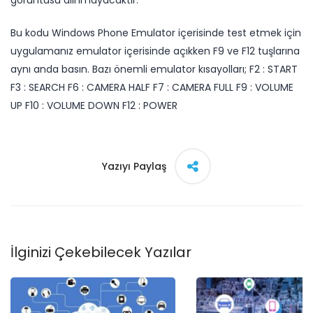
görüntüsü alınmayacaktır.
Bu kodu ​Windows Phone Emulator içerisinde test etmek için
uygulamanız emulator içerisinde açıkken F9 ve F12 tuşlarına
aynı anda basın. Bazı önemli emulator kısayolları; F2 : START
F3 : SEARCH F6 : CAMERA HALF F7 : CAMERA FULL F9 : VOLUME
UP F10 : VOLUME DOWN F12 : POWER
Yazıyı Paylaş
İlginizi Çekebilecek Yazılar