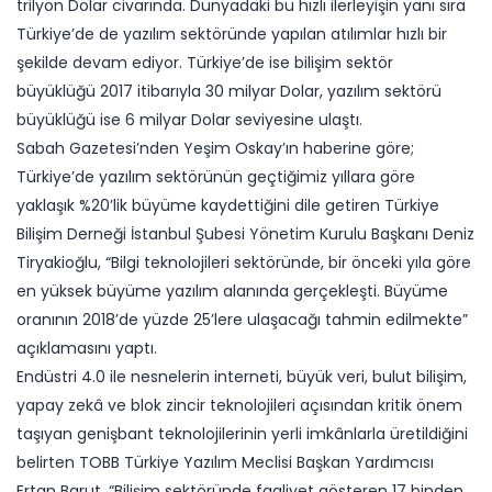
trilyon Dolar civarında. Dünyadaki bu hızlı ilerleyişin yanı sıra
Türkiye’de de yazılım sektöründe yapılan atılımlar hızlı bir
şekilde devam ediyor. Türkiye’de ise bilişim sektör
büyüklüğü 2017 itibarıyla 30 milyar Dolar, yazılım sektörü
büyüklüğü ise 6 milyar Dolar seviyesine ulaştı.
Sabah Gazetesi’nden Yeşim Oskay’ın haberine göre;
Türkiye’de yazılım sektörünün geçtiğimiz yıllara göre
yaklaşık %20’lik büyüme kaydettiğini dile getiren Türkiye
Bilişim Derneği İstanbul Şubesi Yönetim Kurulu Başkanı Deniz
Tiryakioğlu, “Bilgi teknolojileri sektöründe, bir önceki yıla göre
en yüksek büyüme yazılım alanında gerçekleşti. Büyüme
oranının 2018’de yüzde 25’lere ulaşacağı tahmin edilmekte”
açıklamasını yaptı.
Endüstri 4.0 ile nesnelerin interneti, büyük veri, bulut bilişim,
yapay zekâ ve blok zincir teknolojileri açısından kritik önem
taşıyan genişbant teknolojilerinin yerli imkânlarla üretildiğini
belirten TOBB Türkiye Yazılım Meclisi Başkan Yardımcısı
Ertan Barut, “Bilişim sektöründe faaliyet gösteren 17 binden