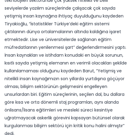
teknolojileri sektöründe çok yüksek nitelikli ve belli
seviyelerde yazılım süreçlerinde çalışacak çok sayıda
yetişmiş insan kaynağına ihtiyaç duyulduğunu kaydeden
Tiryakioğlu, “İstatistikler Türkiye’deki eğitim sistemi
çıktılarının dünya ortalamalarının altında kaldığına işaret
etmektedir. Lise ve üniversitelerde sağlanan eğitim
müfredatlarının yenilenmesi şart” değerlendirmesini yaptı.
İnsan kaynakları ve istihdam konudaki en büyük sorunun,
kısıtlı sayıda yetişmiş elemanın en verimli olacakları şekilde
kullanılamaması olduğunu kaydeden Barut, “Yetişmiş ve
nitelikli insan kaynağımızın son yıllarda yurtdışına göçüyor
olması, bilişim sektörünün gelişmesini engelleyen
unsurlardan biri. Eğitim süreçlerinin, seçilen dal, bu dallara
göre kısa ve orta dönemli staj programları, aynı alanda
önlisans/lisans eğitimleri ve mesleki süreci kesintiye
uğratmayacak askerlik görevini kapsayan bütünsel olarak
kurgulanması bilişim sektörü için kritik konu halini almıştır”
dedi.