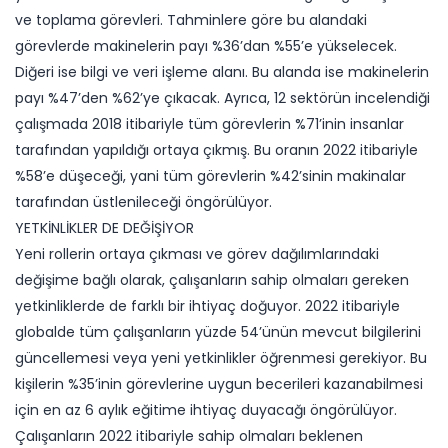
ve toplama görevleri. Tahminlere göre bu alandaki
görevlerde makinelerin payı %36’dan %55’e yükselecek.
Diğeri ise bilgi ve veri işleme alanı. Bu alanda ise makinelerin
payı %47’den %62’ye çıkacak. Ayrıca, 12 sektörün incelendiği
çalışmada 2018 itibariyle tüm görevlerin %71’inin insanlar
tarafından yapıldığı ortaya çıkmış. Bu oranın 2022 itibariyle
%58’e düşeceği, yani tüm görevlerin %42’sinin makinalar
tarafından üstlenileceği öngörülüyor.
YETKİNLİKLER DE DEĞİŞİYOR
Yeni rollerin ortaya çıkması ve görev dağılımlarındaki
değişime bağlı olarak, çalışanların sahip olmaları gereken
yetkinliklerde de farklı bir ihtiyaç doğuyor. 2022 itibariyle
globalde tüm çalışanların yüzde 54’ünün mevcut bilgilerini
güncellemesi veya yeni yetkinlikler öğrenmesi gerekiyor. Bu
kişilerin %35’inin görevlerine uygun becerileri kazanabilmesi
için en az 6 aylık eğitime ihtiyaç duyacağı öngörülüyor.
Çalışanların 2022 itibariyle sahip olmaları beklenen