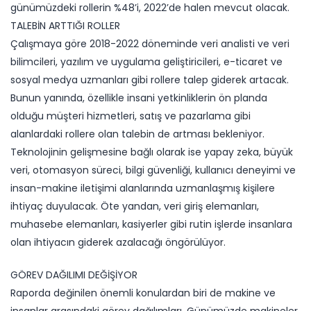
günümüzdeki rollerin %48’i, 2022’de halen mevcut olacak.
TALEBİN ARTTIĞI ROLLER
Çalışmaya göre 2018-2022 döneminde veri analisti ve veri
bilimcileri, yazılım ve uygulama geliştiricileri, e-ticaret ve
sosyal medya uzmanları gibi rollere talep giderek artacak.
Bunun yanında, özellikle insani yetkinliklerin ön planda
olduğu müşteri hizmetleri, satış ve pazarlama gibi
alanlardaki rollere olan talebin de artması bekleniyor.
Teknolojinin gelişmesine bağlı olarak ise yapay zeka, büyük
veri, otomasyon süreci, bilgi güvenliği, kullanıcı deneyimi ve
insan-makine iletişimi alanlarında uzmanlaşmış kişilere
ihtiyaç duyulacak. Öte yandan, veri giriş elemanları,
muhasebe elemanları, kasiyerler gibi rutin işlerde insanlara
olan ihtiyacın giderek azalacağı öngörülüyor.
GÖREV DAĞILIMI DEĞİŞİYOR
Raporda değinilen önemli konulardan biri de makine ve
insanlar arasındaki görev dağılımları. Günümüzde makineler