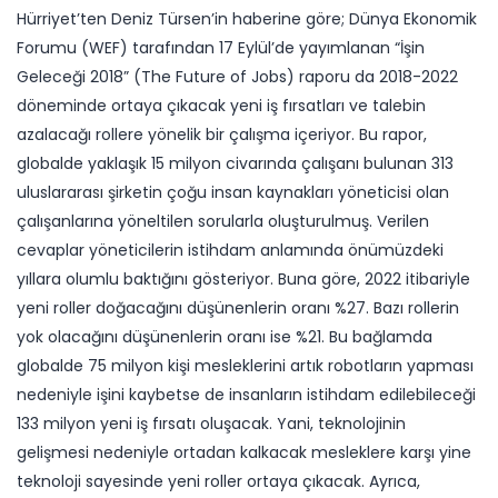
Hürriyet’ten Deniz Türsen’in haberine göre; Dünya Ekonomik
Forumu (WEF) tarafından 17 Eylül’de yayımlanan “İşin
Geleceği 2018” (The Future of Jobs) raporu da 2018-2022
döneminde ortaya çıkacak yeni iş fırsatları ve talebin
azalacağı rollere yönelik bir çalışma içeriyor. Bu rapor,
globalde yaklaşık 15 milyon civarında çalışanı bulunan 313
uluslararası şirketin çoğu insan kaynakları yöneticisi olan
çalışanlarına yöneltilen sorularla oluşturulmuş. Verilen
cevaplar yöneticilerin istihdam anlamında önümüzdeki
yıllara olumlu baktığını gösteriyor. Buna göre, 2022 itibariyle
yeni roller doğacağını düşünenlerin oranı %27. Bazı rollerin
yok olacağını düşünenlerin oranı ise %21. Bu bağlamda
globalde 75 milyon kişi mesleklerini artık robotların yapması
nedeniyle işini kaybetse de insanların istihdam edilebileceği
133 milyon yeni iş fırsatı oluşacak. Yani, teknolojinin
gelişmesi nedeniyle ortadan kalkacak mesleklere karşı yine
teknoloji sayesinde yeni roller ortaya çıkacak. Ayrıca,