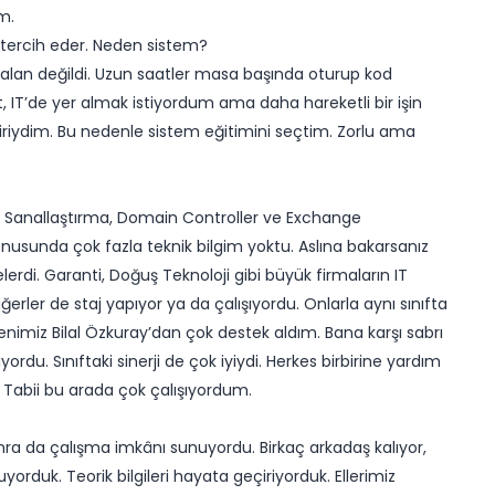
m.
m tercih eder. Neden sistem?
ir alan değildi. Uzun saatler masa başında oturup kod
IT’de yer almak istiyordum ama daha hareketli bir işin
an biriydim. Bu nedenle sistem eğitimini seçtim. Zorlu ama
um. Sanallaştırma, Domain Controller ve Exchange
nusunda çok fazla teknik bilgim yoktu. Aslına bakarsanız
lerdi. Garanti, Doğuş Teknoloji gibi büyük firmaların IT
erler de staj yapıyor ya da çalışıyordu. Onlarla aynı sınıfta
nimiz Bilal Özkuray’dan çok destek aldım. Bana karşı sabrı
ordu. Sınıftaki sinerji de çok iyiydi. Herkes birbirine yardım
 Tabii bu arada çok çalışıyordum.
nra da çalışma imkânı sunuyordu. Birkaç arkadaş kalıyor,
orduk. Teorik bilgileri hayata geçiriyorduk. Ellerimiz