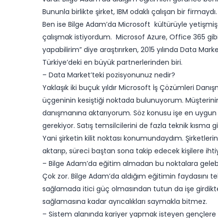
Bununla birlikte şirket, IBM odaklı çalışan bir firmaydı
Ben ise Bilge Adam’da Microsoft kültürüyle yetişmiştim
çalışmak istiyordum. Microsof Azure, Office 365 gibi
yapabilirim” diye araştırırken, 2015 yılında Data Ma
Türkiye’deki en büyük partnerlerinden biri.
– Data Market’teki pozisyonunuz nedir?
Yaklaşık iki buçuk yıldır Microsoft İş Çözümleri Danış
üçgeninin kesiştiği noktada bulunuyorum. Müşterinin 
danışmanına aktarıyorum. Söz konusu işe en uygun t
gerekiyor. Satış temsilcilerini de fazla teknik kısm
Yani şirketin kilit noktası konumundaydım. Şirketlerin
aktarıp, süreci baştan sona takip edecek kişilere i
– Bilge Adam’da eğitim almadan bu noktalara gelebi
Çok zor. Bilge Adam’da aldığım eğitimin faydasını tek
sağlamada itici güç olmasından tutun da işe girdik
sağlamasına kadar ayrıcalıkları saymakla bitmez.
– Sistem alanında kariyer yapmak isteyen gençlere t