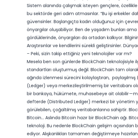
Sistem alanında çalışmak isteyen gençlere, özellik
bu sektörde geri adım atmasınlar. “Bu işi erkekler daha
güvensinler. Başlangıçta kadın olduğunuz için çevren
önyargılar oluşabiliyor. Ben de yaşadım bunları ama bi
gördüklerinde, önyargıları da ortadan kalkıyor. Bilgin
Araştırsınlar ve kendilerini sürekli geliştirsinler. Düny
– Peki, sizin takip ettiğiniz yeni teknolojiler var mı?
Mesela ben son günlerde BlockChain teknolojisiyle i
standartları oluşturmuş değil. BlockChain tam olarak n
ağında izlenmesi sürecini kolaylaştıran, paylaşılmış 
(Ledger) veya merkezileştirilmemiş bir veritabanı ola
bir bankaya, hükümete, muhasebeye ait olabilir — me
defterde (Distributed Ledger) merkezi bir yönetim y
görülebilen, çoğaltılmış veritabanlarına sahiptir. Bl
Bitcoin… Aslında Bitcoin hazır bir BlockChain ağı. Bit
teknoloji. Bu nedenle BlockChain gelişim açısından 
ediyor. Alışkanlıkları tamamen değiştirmeye hazırlan