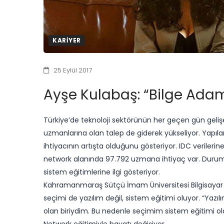
KARIYER
25 Eylül 2017
Ayşe Kulabaş: “Bilge Adam
​Türkiye’de teknoloji sektörünün her geçen gün gelişer
uzmanlarına olan talep de giderek yükseliyor. Yapılan
ihtiyacının artışta olduğunu gösteriyor. IDC veriler
network alanında 97.792 uzmana ihtiyaç var. Durum
sistem eğitimlerine ilgi gösteriyor.
​​Kahramanmaraş Sütçü İmam Üniversitesi Bilgisaya
seçimi de yazılım değil, sistem eğitimi oluyor. “Yazılım 
olan biriydim. Bu nedenle seçimim sistem eğitimi ol