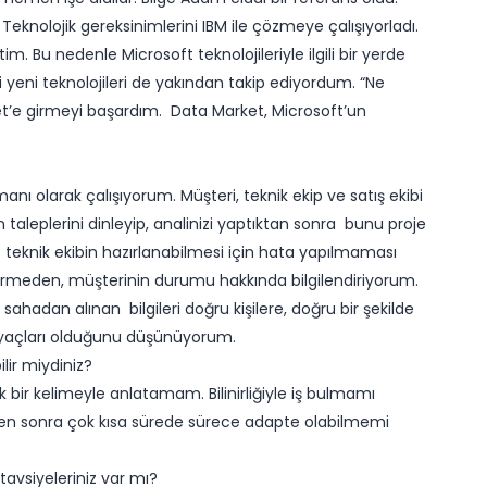
. Teknolojik gereksinimlerini IBM ile çözmeye çalışıyorladı.
. Bu nedenle Microsoft teknolojileriyle ilgili bir yerde
 yeni teknolojileri de yakından takip ediyordum. “Ne
rket’e girmeyi başardım. Data Market, Microsoft’un
manı olarak çalışıyorum. Müşteri, teknik ekip ve satış ekibi
taleplerini dinleyip, analinizi yaptıktan sonra bunu proje
eknik ekibin hazırlanabilmesi için hata yapılmaması
a girmeden, müşterinin durumu hakkında bilgilendiriyorum.
 sahadan alınan bilgileri doğru kişilere, doğru bir şekilde
htiyaçları olduğunu düşünüyorum.
lir miydiniz?
 bir kelimeyle anlatamam. Bilinirliğiyle iş bulmamı
ten sonra çok kısa sürede sürece adapte olabilmemi
avsiyeleriniz var mı?