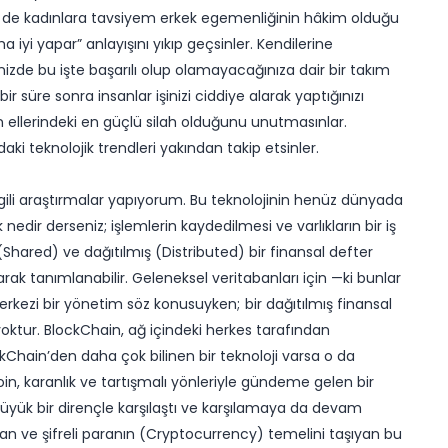
le de kadınlara tavsiyem erkek egemenliğinin hâkim olduğu
 iyi yapar” anlayışını yıkıp geçsinler. Kendilerine
izde bu işte başarılı olup olamayacağınıza dair bir takım
r süre sonra insanlar işinizi ciddiye alarak yaptığınızı
in ellerindeki en güçlü silah olduğunu unutmasınlar.
adaki teknolojik trendleri yakından takip etsinler.
lgili araştırmalar yapıyorum. Bu teknolojinin henüz dünyada
edir derseniz; işlemlerin kaydedilmesi ve varlıkların bir iş
(Shared) ve dağıtılmış (Distributed) bir finansal defter
rak tanımlanabilir. Geleneksel veritabanları için —ki bunlar
rkezi bir yönetim söz konusuyken; bir dağıtılmış finansal
oktur. BlockChain, ağ içindeki herkes tarafından
ockChain’den daha çok bilinen bir teknoloji varsa o da
coin, karanlık ve tartışmalı yönleriyle gündeme gelen bir
büyük bir dirençle karşılaştı ve karşılamaya da devam
an ve şifreli paranın (Cryptocurrency) temelini taşıyan bu