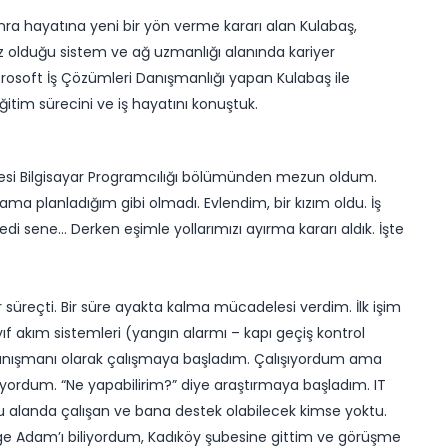
sonra hayatına yeni bir yön verme kararı alan Kulabaş,
az olduğu sistem ve ağ uzmanlığı alanında kariyer
crosoft İş Çözümleri Danışmanlığı yapan Kulabaş ile
ğitim sürecini ve iş hayatını konuştuk.
si Bilgisayar Programcılığı bölümünden mezun oldum.
ma planladığım gibi olmadı. Evlendim, bir kızım oldu. İş
di sene… Derken eşimle yollarımızı ayırma kararı aldık. İşte
 süreçti. Bir süre ayakta kalma mücadelesi verdim. İlk işim
ıf akım sistemleri (yangın alarmı – kapı geçiş kontrol
oje danışmanı olarak çalışmaya başladım. Çalışıyordum ama
yordum. “Ne yapabilirim?” diye araştırmaya başladım. IT
alanda çalışan ve bana destek olabilecek kimse yoktu.
ge Adam’ı biliyordum, Kadıköy şubesine gittim ve görüşme