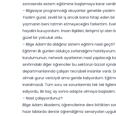
sonrasında sistem eğitimine başlamaya karar verdi
– Bilgisayar programcılığı okuyanlar genelde yazılı
Yazılım güzel, zevkli bir iş ancak bana hitap eden b
yazmanın beni tatmin etmeyeceğini farkettim. Evet, 
hayalini kuruyordum. İnsan ilişkileri, iletişimi iyi ol
güzel bir yolculuk oldu.
– Bilge Adam’da aldığınız sistem eğitimi nasıl geçti?
Eğitimin ilk günleri oldukça zorlandığımı hatırlıyor
kurulumunun, network ayarlarının nasıl yapılacağı ko
sınıfımdaki diğer öğrenciler bu sektörün bizzat içinde
departmanlarında çalışan tecrübeli insanlar vardı. Diğ
olmak gurur vericiydi ama geride kalıyordum. Eğitme
inanılmazdı. Tüm soru ve sorunlarımla tek tek ilgileniy
ediyordu. Bir kaç ay sonra adapte olmaya başladım.
– Nasıl çalışıyordunuz?
Bilge Adam Akademi, öğrencilerine ders bittikten so
hazır lablarda derste öğrendiğimiz senaryoları uyguluy