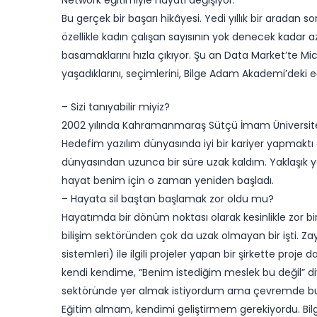
Network eğitimiyle hayatı değişiyor.
Bu gerçek bir başarı hikâyesi. Yedi yıllık bir aradan 
özellikle kadın çalışan sayısının yok denecek kadar 
basamaklarını hızla çıkıyor. Şu an Data Market’te Mi
yaşadıklarını, seçimlerini, Bilge Adam Akademi’deki e
– Sizi tanıyabilir miyiz?
2002 yılında Kahramanmaraş Sütçü İmam Üniversite
Hedefim yazılım dünyasında iyi bir kariyer yapmaktı a
dünyasından uzunca bir süre uzak kaldım. Yaklaşık ye
hayat benim için o zaman yeniden başladı.
– Hayata sil baştan başlamak zor oldu mu?
Hayatımda bir dönüm noktası olarak kesinlikle zor bir
bilişim sektöründen çok da uzak olmayan bir işti. Zay
sistemleri) ile ilgili projeler yapan bir şirkette pr
kendi kendime, “Benim istediğim meslek bu değil” di
sektöründe yer almak istiyordum ama çevremde bu 
Eğitim almam, kendimi geliştirmem gerekiyordu. Bil