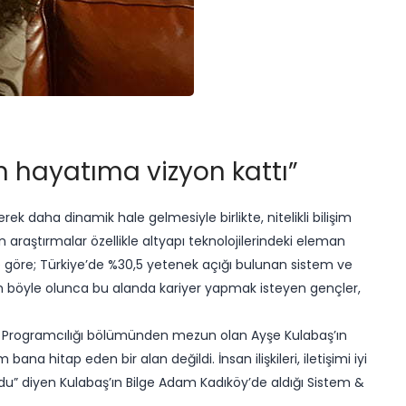
 hayatıma vizyon kattı”
ek daha dinamik hale gelmesiyle birlikte, nitelikli bilişim
 araştırmalar özellikle altyapı teknolojilerindeki eleman
ine göre; Türkiye’de %30,5 yetenek açığı bulunan sistem ve
 böyle olunca bu alanda kariyer yapmak isteyen gençler,
r Programcılığı bölümünden mezun olan Ayşe Kulabaş’ın
bana hitap eden bir alan değildi. İnsan ilişkileri, iletişimi iyi
du” diyen Kulabaş’ın Bilge Adam Kadıköy’de aldığı Sistem &