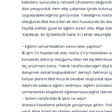
kablolara, sunuculara, network cihazlarına değiyordu.
diye yarışıyorduk. Hem ekip çalışması içinde bulunu
uygulayabileceğimizi görüyorduk. Takıldığımız nokta
olduğunda Bilal Hoca’dan ek ders hususunda da deste
faydalı, kaliteli, güzel bir eğitim süreci oldu. Bilge 
“KADINLAR, ‘BU İŞİ ERKEKLER DAHA İYİ YAPAR’ ANLAYIŞINI
– Eğitimi tamamladıktan sonra neler yaptınız?
İlk işim CV hazırlamak oldu. Hatta CV’yi hazırlarken
konularda daha iyi olduğumu bilen tek kişi Bilal Ho
Hiç unutmam bana, “Teknik tarafta olacağım diye ken
danışman olarak başlayabilirsin” demişti. Sektörün i
Kariyer planımı Bilal Hoca ile beraber oluşturduk di
Adam’da sadece eğitim verilmiyor, eğitim sonrasında kar
uzmanlardan kitaplarda öğrenemeyeceğiniz teknolojik
– Sistem tarafındaki ilk işiniz ne oldu?
İstanbul Pazarlama şirketiyle görüşmeye gittim. Onlar
vardı. Bilge Adam’da aldığım eğitimleri görünce beni 