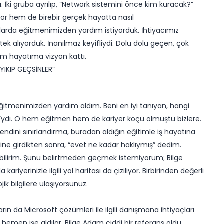
 İki gruba ayrılıp, “Network sistemini önce kim kuracak?”
yor hem de birebir gerçek hayatta nasıl
larda eğitmenimizden yardım istiyorduk. İhtiyacımız
k alıyorduk. İnanılmaz keyifliydi. Dolu dolu geçen, çok
Adam hayatıma vizyon kattı.
 YIKIP GEÇSİNLER”
 eğitmenimizden yardım aldım. Beni en iyi tanıyan, hangi
ca’ydı. O hem eğitmen hem de kariyer koçu olmuştu bizlere.
dini sınırlandırma, buradan aldığın eğitimle iş hayatına
çine girdikten sonra, “evet ne kadar haklıymış” dedim.
yebilirim. Şunu belirtmeden geçmek istemiyorum; Bilge
iyerinizle ilgili yol haritası da çiziliyor. Birbirinden değerli
 bilgilere ulaşıyorsunuz.
ın da Microsoft çözümleri ile ilgili danışmana ihtiyaçları
hemen işe aldılar. Bilge Adam ciddi bir referans oldu.