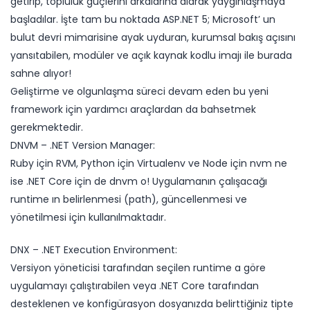
getirip, topluluk güçlerini arkalarına alarak yaygınlaşmaya
başladılar. İşte tam bu noktada ASP.NET 5; Microsoft’ un
bulut devri mimarisine ayak uyduran, kurumsal bakış açısını
yansıtabilen, modüler ve açık kaynak kodlu imajı ile burada
sahne alıyor!
Geliştirme ve olgunlaşma süreci devam eden bu yeni
framework için yardımcı araçlardan da bahsetmek
gerekmektedir.
DNVM – .NET Version Manager:
Ruby için RVM, Python için Virtualenv ve Node için nvm​ ne
ise .NET Core için de dnvm o! Uygulamanın çalışacağı
runtime ın belirlenmesi (path), güncellenmesi ve
yönetilmesi için kullanılmaktadır.
DNX – .NET Execution Environment:
Versiyon yöneticisi tarafından seçilen runtime a göre
uygulamayı çalıştırabilen veya .NET Core tarafından
desteklenen ve konfigürasyon dosyanızda belirttiğiniz tipte