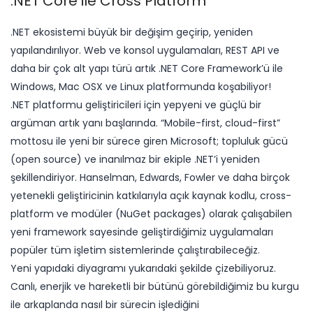
.NET Core ile Cross Platform
​​​.NET ekosistemi büyük bir değişim geçirip, yeniden
yapılandırılıyor. Web ve konsol uygulamaları, REST API ve
daha bir çok alt yapı türü artık .NET Core Framework’ü ile
Windows, Mac OSX ve Linux platformunda koşabiliyor!
.NET platformu geliştiricileri için yepyeni ve güçlü bir
argüman artık yanı başlarında. “Mobile-first, cloud-first”
mottosu ile yeni bir sürece giren Microsoft; topluluk gücü
(open source) ve inanılmaz bir ekiple .NET’i yeniden
şekillendiriyor. Hanselman, Edwards, Fowler ve daha birçok
yetenekli geliştiricinin katkılarıyla açık kaynak kodlu, cross-
platform ve modüler (NuGet packages) olarak çalışabilen
yeni framework sayesinde geliştirdiğimiz uygulamaları
popüler tüm işletim sistemlerinde çalıştırabileceğiz.
Yeni yapıdaki diyagramı yukarıdaki şekilde çizebiliyoruz.
Canlı, enerjik ve hareketli bir bütünü görebildiğimiz bu kurgu
ile arkaplanda nasıl bir sürecin işlediğini