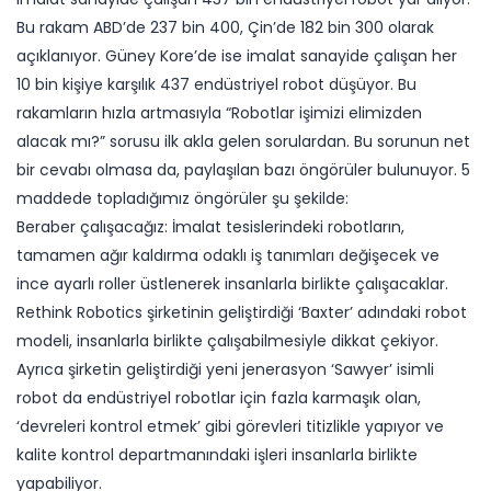
Bu rakam ABD’de 237 bin 400, Çin’de 182 bin 300 olarak
açıklanıyor. Güney Kore’de ise imalat sanayide çalışan her
10 bin kişiye karşılık 437 endüstriyel robot düşüyor. Bu
rakamların hızla artmasıyla “Robotlar işimizi elimizden
alacak mı?” sorusu ilk akla gelen sorulardan. Bu sorunun net
bir cevabı olmasa da, paylaşılan bazı öngörüler bulunuyor. 5
maddede topladığımız öngörüler şu şekilde:
Beraber çalışacağız: İmalat tesislerindeki robotların,
tamamen ağır kaldırma odaklı iş tanımları değişecek ve
ince ayarlı roller üstlenerek insanlarla birlikte çalışacaklar.
Rethink Robotics şirketinin geliştirdiği ‘Baxter’ adındaki robot
modeli, insanlarla birlikte çalışabilmesiyle dikkat çekiyor.
Ayrıca şirketin geliştirdiği yeni jenerasyon ‘Sawyer’ isimli
robot da endüstriyel robotlar için fazla karmaşık olan,
‘devreleri kontrol etmek’ gibi görevleri titizlikle yapıyor ve
kalite kontrol departmanındaki işleri insanlarla birlikte
yapabiliyor.