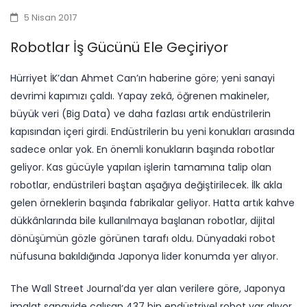
5 Nisan 2017
Robotlar İş Gücünü Ele Geçiriyor
Hürriyet İK’dan Ahmet Can’ın haberine göre; yeni sanayi
devrimi kapımızı çaldı. Yapay zekâ, öğrenen makineler,
büyük veri (Big Data) ve daha fazlası artık endüstrilerin
kapısından içeri girdi. Endüstrilerin bu yeni konukları arasında
sadece onlar yok. En önemli konukların başında robotlar
geliyor. Kas gücüyle yapılan işlerin tamamına talip olan
robotlar, endüstrileri baştan aşağıya değiştirilecek. İlk akla
gelen örneklerin başında fabrikalar geliyor. Hatta artık kahve
dükkânlarında bile kullanılmaya başlanan robotlar, dijital
dönüşümün gözle görünen tarafı oldu. Dünyadaki robot
nüfusuna bakıldığında Japonya lider konumda yer alıyor.
The Wall Street Journal’da yer alan verilere göre, Japonya
imalat sanayide çalışan 437 bin endüstriyel robot yar alıyor.