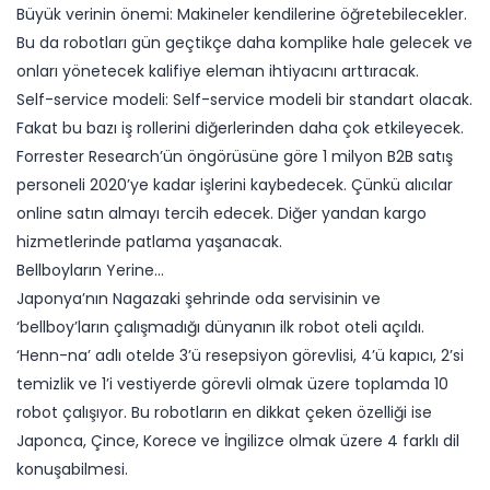
Büyük verinin önemi: Makineler kendilerine öğretebilecekler.
Bu da robotları gün geçtikçe daha komplike hale gelecek ve
onları yönetecek kalifiye eleman ihtiyacını arttıracak.
Self-service modeli: Self-service modeli bir standart olacak.
Fakat bu bazı iş rollerini diğerlerinden daha çok etkileyecek.
Forrester Research’ün öngörüsüne göre 1 milyon B2B satış
personeli 2020’ye kadar işlerini kaybedecek. Çünkü alıcılar
online satın almayı tercih edecek. Diğer yandan kargo
hizmetlerinde patlama yaşanacak.
Bellboyların Yerine…
Japonya’nın Nagazaki şehrinde oda servisinin ve
‘bellboy’ların çalışmadığı dünyanın ilk robot oteli açıldı.
‘Henn-na’ adlı otelde 3’ü resepsiyon görevlisi, 4’ü kapıcı, 2’si
temizlik ve 1’i vestiyerde görevli olmak üzere toplamda 10
robot çalışıyor. Bu robotların en dikkat çeken özelliği ise
Japonca, Çince, Korece ve İngilizce olmak üzere 4 farklı dil
konuşabilmesi.