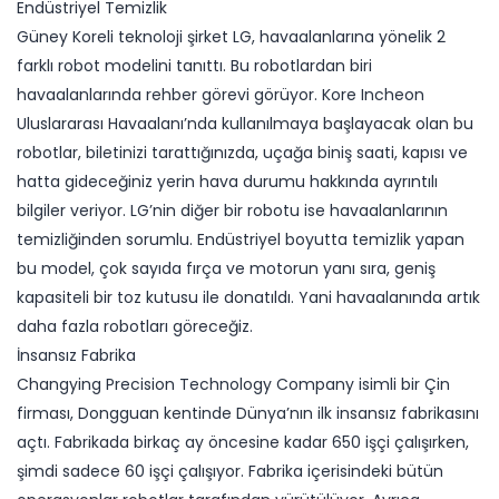
Endüstriyel Temizlik
Güney Koreli teknoloji şirket LG, havaalanlarına yönelik 2
farklı robot modelini tanıttı. Bu robotlardan biri
havaalanlarında rehber görevi görüyor. Kore Incheon
Uluslararası Havaalanı’nda kullanılmaya başlayacak olan bu
robotlar, biletinizi tarattığınızda, uçağa biniş saati, kapısı ve
hatta gideceğiniz yerin hava durumu hakkında ayrıntılı
bilgiler veriyor. LG’nin diğer bir robotu ise havaalanlarının
temizliğinden sorumlu. Endüstriyel boyutta temizlik yapan
bu model, çok sayıda fırça ve motorun yanı sıra, geniş
kapasiteli bir toz kutusu ile donatıldı. Yani havaalanında artık
daha fazla robotları göreceğiz.
İnsansız Fabrika
Changying Precision Technology Company isimli bir Çin
firması, Dongguan kentinde Dünya’nın ilk insansız fabrikasını
açtı. Fabrikada birkaç ay öncesine kadar 650 işçi çalışırken,
şimdi sadece 60 işçi çalışıyor. Fabrika içerisindeki bütün