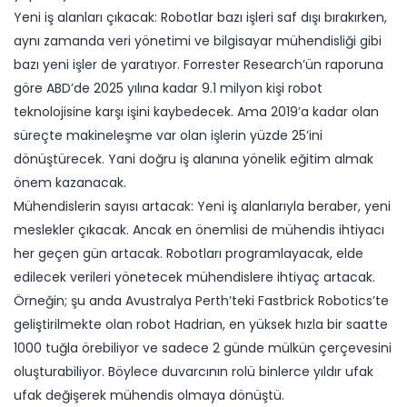
Yeni iş alanları çıkacak: Robotlar bazı işleri saf dışı bırakırken,
aynı zamanda veri yönetimi ve bilgisayar mühendisliği gibi
bazı yeni işler de yaratıyor. Forrester Research’ün raporuna
göre ABD’de 2025 yılına kadar 9.1 milyon kişi robot
teknolojisine karşı işini kaybedecek. Ama 2019’a kadar olan
süreçte makineleşme var olan işlerin yüzde 25’ini
dönüştürecek. Yani doğru iş alanına yönelik eğitim almak
önem kazanacak.
Mühendislerin sayısı artacak: Yeni iş alanlarıyla beraber, yeni
meslekler çıkacak. Ancak en önemlisi de mühendis ihtiyacı
her geçen gün artacak. Robotları programlayacak, elde
edilecek verileri yönetecek mühendislere ihtiyaç artacak.
Örneğin; şu anda Avustralya Perth’teki Fastbrick Robotics’te
geliştirilmekte olan robot Hadrian, en yüksek hızla bir saatte
1000 tuğla örebiliyor ve sadece 2 günde mülkün çerçevesini
oluşturabiliyor. Böylece duvarcının rolü binlerce yıldır ufak
ufak değişerek mühendis olmaya dönüştü.