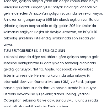
Amazon, çalışan başına yaratılan değer konusunda hayal
kırıklığına uğradı. Geçen yıl 117 milyar Dolar gibi önemli bir
gelir elde eden Amazon’un çalışan sayısında ise rekor kırıyor.
Amazon’un çalışan sayısı 566 bin olarak açıklanıyor. Bu da
şirketin çalışan başına elde ettiği gelirin 206 bin Dolar’da
kalmasını sağlıyor. Başka bir deyişle Amazon, en büyük 10
teknoloji şirketinin listelendiği sıralamada son sırada yer
alıyor.
TÜM SEKTÖRLERDE İLK 4 TEKNOLOJİNİN
Teknoloji dışında diğer sektörlere göre çalışan başına gelir
listesine baktığımızda ilk dört şirketin teknoloji alanından
geldiği görülüyor. Netflix, Apple, Facebook ve Alphabet
listenin zirvesinde. Hemen arkalarında arka arkaya iki
otomobil devi var. General Motors (GM) ve Ford, çalışan
başına gelir konusunda dört ve beşinci sırada bulunuyor.
Listenin devamı ise şu şekilde; altıncı Boeing, yedinci
Caterpillar, sekizinci GE ve dokuzuncu 3M… 10’uncu sırada
elektrikli otomobil üreticisi Tesla geliyor.