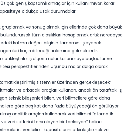
üz çok geniş kapsamlı amaçlar için kullanılmıyor, karar
kapasiteye oldukça uzak durumdalar.
mek gruplamak ve sonuç almak için ellerinde çok daha büyük
 bulundurursak tüm olasılıkları hesaplamak artık neredeyse
ilerdeki katma değerli bilginin tamamını işleyecek
öngörüleri kaçırabileceği anlamına gelmektedir.
omatikleştirilmiş algoritmalar kullanmaya başladılar ve
kapasitesi perspektiflerinden üçüncü majör dalga olarak
 otomatikleştirilmiş sistemler üzerinden gerçekleşecek”​
oritmalar ve arkadaki araçları kullanan, ancak ön taraftaki iş
 teknik bileşenleri bilen, veri bilimcilere göre daha
imcilere göre beş kat daha fazla büyüyeceği ön görülüyor.
ılmış analitik araçları kullanarak veri bilimini “otomatik
 ve veri setlerini tanımlayan bir fonksiyon” haline
imcilerini veri bilimi kapasitelerini etkinleştirmek ve