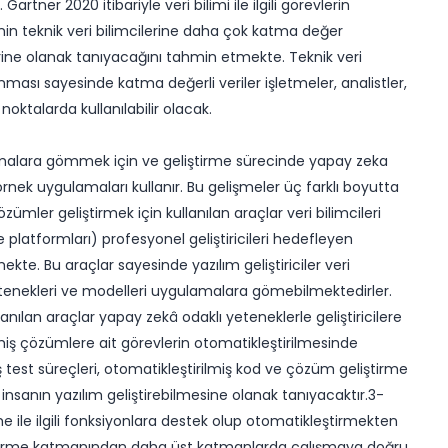
rtner 2020 itibariyle veri bilimi ile ilgili görevlerin
nin teknik veri bilimcilerine daha çok katma değer
rine olanak tanıyacağını tahmin etmekte. Teknik veri
llanması sayesinde katma değerli veriler işletmeler, analistler,
 noktalarda kullanılabilir olacak.
amalara gömmek için ve geliştirme sürecinde yapay zeka
 örnek uygulamaları kullanır. Bu gelişmeler üç farklı boyutta
mler geliştirmek için kullanılan araçlar veri bilimcileri
platformları) profesyonel geliştiricileri hedefleyen
te. Bu araçlar sayesinde yazılım geliştiriciler veri
etenekleri ve modelleri uygulamalara gömebilmektedirler. ​
anılan araçlar yapay zekâ odaklı yeteneklerle geliştiricilere
miş çözümlere ait görevlerin otomatikleştirilmesinde
miş test süreçleri, otomatikleştirilmiş kod ve çözüm geliştirme
insanın yazılım geliştirebilmesine olanak tanıyacaktır.3-
 ile ilgili fonksiyonlara destek olup otomatikleştirmekten
liştirme katmanından daha üst katmanlarda çalışmaya doğru