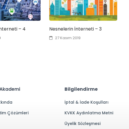
nterneti – 4
Nesnelerin İnterneti – 3
N
9
27 Kasım 2019
 Akademi
Bilgilendirme
kında
İptal & İade Koşulları
tim Çözümleri
KVKK Aydınlatma Metni
Üyelik Sözleşmesi