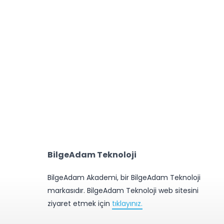
esnelerin İnterneti – 2
Nesnelerin İnterneti – 1
4 Kasım 2019
23 Ekim 2019
BilgeAdam Teknoloji
BilgeAdam Akademi, bir BilgeAdam Teknoloji
markasıdır. BilgeAdam Teknoloji web sitesini
ziyaret etmek için
tıklayınız.