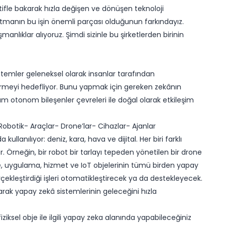
ktifle bakarak hızla değişen ve dönüşen teknoloji
manın bu işin önemli parçası olduğunun farkındayız.
ışmanlıklar alıyoruz. Şimdi sizinle bu şirketlerden birinin
stemler geleneksel olarak insanlar tarafından
çirmeyi hedefliyor. Bunu yapmak için gereken zekânın
üm otonom bileşenler çevreleri ile doğal olarak etkileşim
​Robotik- Araçlar- Drone’lar- Cihazlar- Ajanlar
llanılıyor: deniz, kara, hava ve dijital. Her biri farklı
. Örneğin, bir robot bir tarlayı tepeden yönetilen bir drone
e, uygulama, hizmet ve IoT objelerinin tümü birden yapay
çekleştirdiği işleri otomatikleştirecek ya da destekleyecek.
rak yapay zekâ sistemlerinin geleceğini hızla
iksel obje ile ilgili yapay zeka alanında yapabileceğiniz