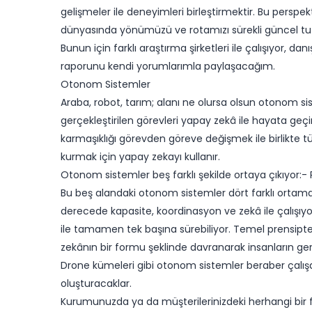
gelişmeler ile deneyimleri birleştirmektir. Bu perspe
dünyasında yönümüzü ve rotamızı sürekli güncel tut
Bunun için farklı araştırma şirketleri ile çalışıyor, dan
raporunu kendi yorumlarımla paylaşacağım.
Otonom Sistemler
Araba, robot, tarım; alanı ne olursa olsun otonom si
gerçekleştirilen görevleri yapay zekâ ile hayata ge
karmaşıklığı görevden göreve değişmek ile birlikte t
kurmak için yapay zekayı kullanır.
Otonom sistemler beş farklı şekilde ortaya çıkıyor:- 
Bu beş alandaki otonom sistemler dört farklı ortamda ku
derecede kapasite, koordinasyon ve zekâ ile çalışıyor
ile tamamen tek başına sürebiliyor. Temel prensipt
zekânın bir formu şeklinde davranarak insanların ger
Drone kümeleri gibi otonom sistemler beraber çalışa
oluşturacaklar.
Kurumunuzda ya da müşterilerinizdeki herhangi bir fiz