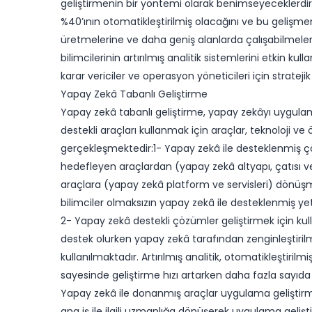
geliştirmenin bir yöntemi olarak benimseyeceklerdir. Ga
%40’ının otomatikleştirilmiş olacağını ve bu gelişme
üretmelerine ve daha geniş alanlarda çalışabilmele
bilimcilerinin artırılmış analitik sistemlerini etkin ku
karar vericiler ve operasyon yöneticileri için stratejik
​Yapay Zekâ Tabanlı Geliştirme
Yapay zekâ tabanlı geliştirme, yapay zekâyı uygul
destekli araçları kullanmak için araçlar, teknoloji ve
gerçekleşmektedir:1- Yapay zekâ ile desteklenmiş çözü
hedefleyen araçlardan (yapay zekâ altyapı, çatısı ve 
araçlara (yapay zekâ platform ve servisleri) dönüşmek
bilimciler olmaksızın yapay zekâ ile desteklenmiş y
2- Yapay zekâ destekli çözümler geliştirmek için kull
destek olurken yapay zekâ tarafından zenginleştiril
kullanılmaktadır. Artırılmış analitik, otomatikleştiril
sayesinde geliştirme hızı artarken daha fazla sayıda 
Yapay zekâ ile donanmış araçlar uygulama geliştirme
ana iş ile ilgili uzmanlığa dönüşerek uygulama ge