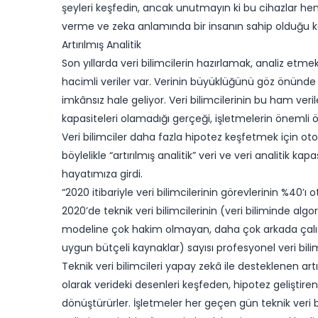
şeyleri keşfedin, ancak unutmayın ki bu cihazlar hen
verme ve zeka anlamında bir insanın sahip olduğu 
​Artırılmış Analitik
Son yıllarda veri bilimcilerin hazırlamak, analiz et
hacimli veriler var. Verinin büyüklüğünü göz önünde
imkânsız hale geliyor. Veri bilimcilerinin bu ham ver
kapasiteleri olamadığı gerçeği, işletmelerin önemli 
Veri bilimciler daha fazla hipotez keşfetmek için ot
böylelikle “artırılmış analitik” veri ve veri analitik 
hayatımıza girdi.
“2020 itibariyle veri bilimcilerinin görevlerinin %40’ı
2020’de teknik veri bilimcilerinin (veri biliminde alg
modeline çok hakim olmayan, daha çok arkada çalışan
uygun bütçeli kaynaklar) sayısı profesyonel veri bil
Teknik veri bilimcileri yapay zekâ ile desteklenen artır
olarak verideki desenleri keşfeden, hipotez geliştiren
dönüştürürler. İşletmeler her geçen gün teknik veri bil